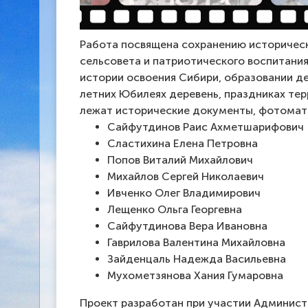
Работа посвящена сохранению историческ
сельсовета и патриотического воспитани
истории освоения Сибири, образовании де
летних Юбилеях деревень, праздниках тер
лежат исторические документы, фотомате
Сайфутдинов Раис Ахметшарифович
Сластихина Елена Петровна
Попов Виталий Михайлович
Михайлов Сергей Николаевич
Ивченко Олег Владимирович
Лещенко Ольга Георгевна
Сайфутдинова Вера Ивановна
Гаврилова Валентина Михайловна
Зайденцаль Надежда Васильевна
Мухометзянова Хания Гумаровна
Проект разработан при участии Админист