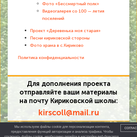
Фото «Бессмертный полк»
Видеогалерея со 100 — летия
поселений
Проект «Деревенька моя старая»
Песни кириковской стороны
Фото храма в с.Кириково
Политика конфиденциальности
Для дополнения проекта
отправляйте ваши материалы
на почту Кириковской школы:
kirscoll@mail.ru
Мы используем файлы cookie для персонализации контента,
СОГЛАС
предоставления функций авторизации и анализа трафика. Чтобы
отключить файлы cookie, необходимо перейти в настройки веб-браузера.