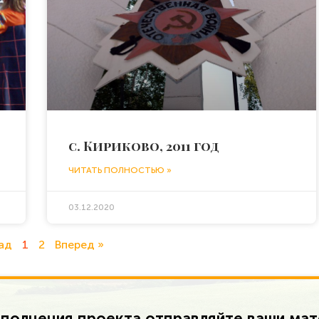
с. Кириково, 2011 год
ЧИТАТЬ ПОЛНОСТЬЮ »
03.12.2020
ад
1
2
Вперед »
полнения проекта отправляйте ваши ма