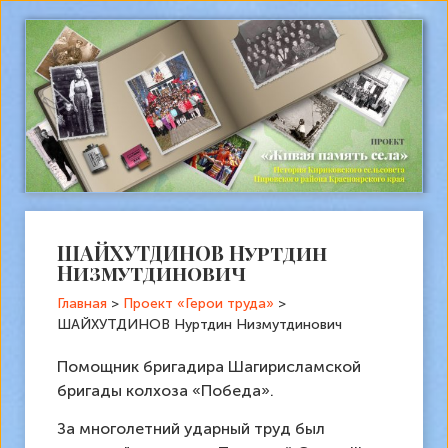
ШАЙХУТДИНОВ Нуртдин
Низмутдинович
Главная
>
Проект «Герои труда»
>
ШАЙХУТДИНОВ Нуртдин Низмутдинович
Помощник бригадира Шагирисламской
бригады колхоза «Победа».
За многолетний ударный труд был